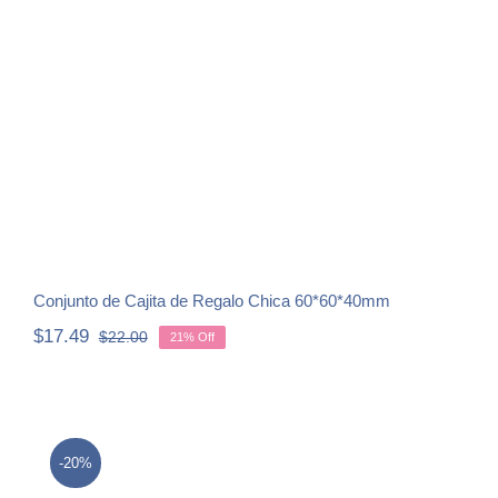
Conjunto de Cajita de Regalo Chica
60*60*40mm
Conjunto de Cajita de Regalo Chica 60*60*40mm
$
17.49
$
22.00
21% Off
Original
Current
price
price
was:
is:
$22.00.
$17.49.
-20%