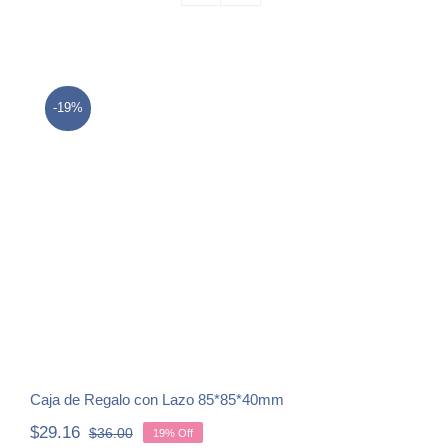
-19%
Caja de Regalo con Lazo 85*85*40mm
Caja de Regalo con Lazo 85*85*40mm
$
29.16
$
36.00
19% Off
Original
Current