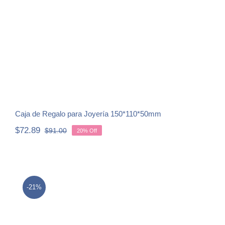
150*110*50mm
Caja de Regalo para Joyería 150*110*50mm
$
72.89
$
91.00
20% Off
Original
Current
price
price
was:
is:
$91.00.
$72.89.
-21%