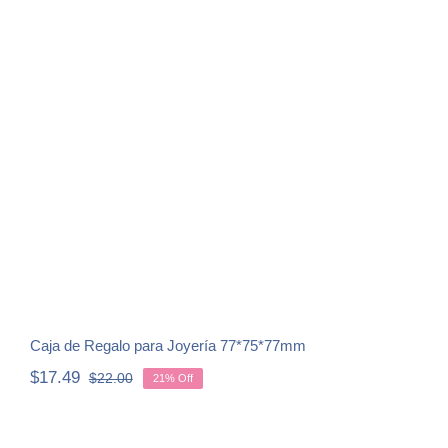
Caja de Regalo para Joyería
77*75*77mm
Caja de Regalo para Joyería 77*75*77mm
$
17.49
$
22.00
21% Off
Original
Current
price
price
was:
is:
$22.00.
$17.49.