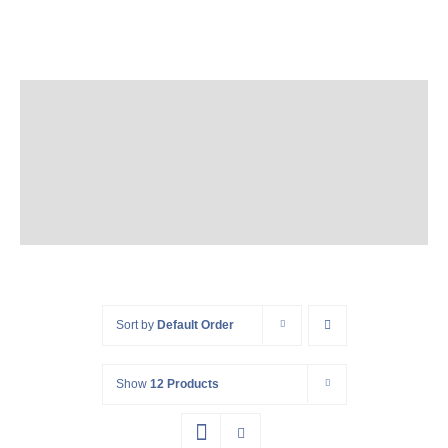
Skip
to
content
Sort by
Default Order
Show
12 Products