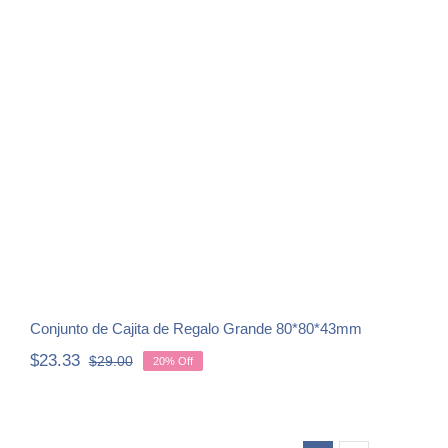
Conjunto de Cajita de Regalo Grande
80*80*43mm
Conjunto de Cajita de Regalo Grande 80*80*43mm
$
23.33
$
29.00
20% Off
Original
Current
price
price
was:
is:
$29.00.
$23.33.