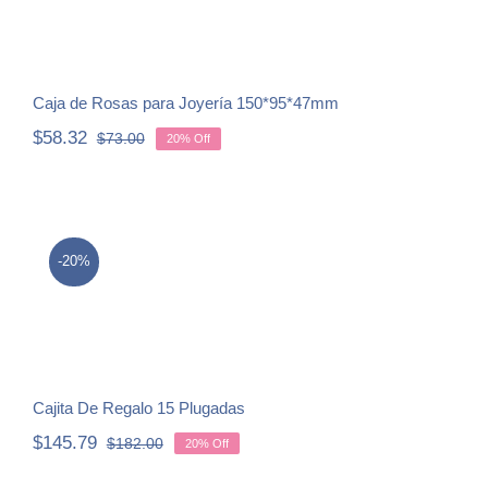
Caja de Rosas para Joyería 150*95*47mm
$
58.32
$
73.00
20% Off
Original
Current
price
price
was:
is:
$73.00.
$58.32.
-20%
Cajita De Regalo 15 Plugadas
Cajita De Regalo 15 Plugadas
$
145.79
$
182.00
20% Off
Original
Current
price
price