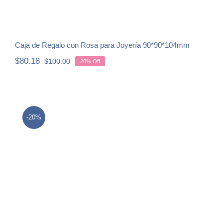
Caja de Regalo con Rosa para Joyería 90*90*104mm
$
80.18
$
100.00
20% Off
Original
Current
price
price
was:
is:
$100.00.
$80.18.
-20%
Caja de Regalo con Rosas para
Joyería 110*113*82mm