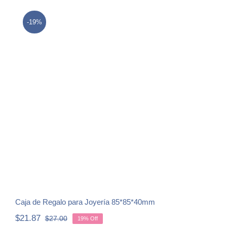
-19%
Caja de Regalo para Joyería
85*85*40mm
Caja de Regalo para Joyería 85*85*40mm
$
21.87
$
27.00
19% Off
Original
Current