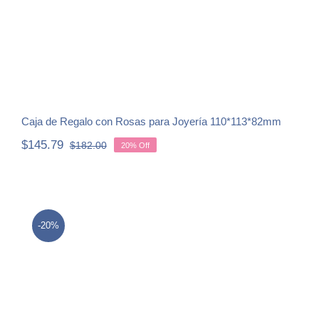
Caja de Regalo con Rosas para Joyería 110*113*82mm
$
145.79
$
182.00
20% Off
Original
Current
price
price
was:
is:
$182.00.
$145.79.
-20%
Caja de Regalo para Joyería