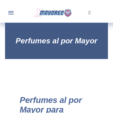
Skip
to
Toggle
content
Navigation
Home
Perfumes al por Mayor
Tienda
Nosotros
Contacto
Perfumes al por
Mayor para