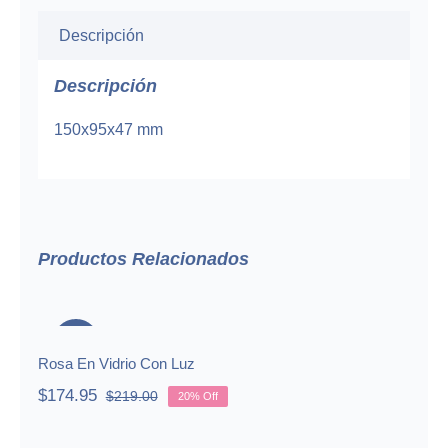
Descripción
Descripción
150x95x47 mm
Productos Relacionados
Rosa En Vidrio Con Luz
-20%
Rosa En Vidrio Con Luz
$
174.95
$
219.00
20% Off
Original
Current
price
price
was:
is: