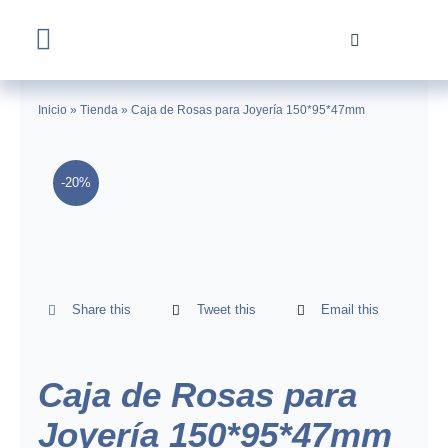
Skip
to
Toggle
content
Navigation
Home
Inicio
»
Tienda
»
Caja de Rosas para Joyería 150*95*47mm
Tienda
-20%
Nosotros
Contacto
Share this
Tweet this
Email this
Caja de Rosas para
Joyería 150*95*47mm