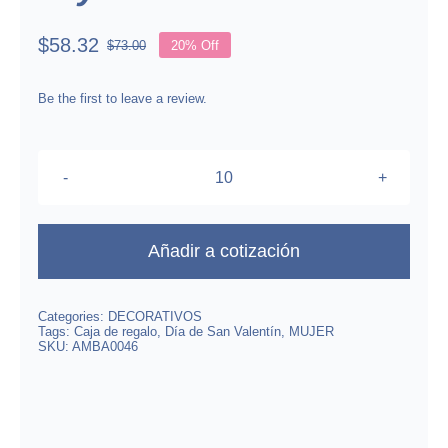
$
58.32
$
73.00
20% Off
Original
Current
price
price
was:
is:
Be the first to leave a review.
$73.00.
$58.32.
Caja
de
Rosas
Añadir a cotización
para
Joyería
Categories:
DECORATIVOS
150*95*47mm
Tags:
Caja de regalo
,
Día de San Valentín
,
MUJER
SKU:
AMBA0046
cantidad