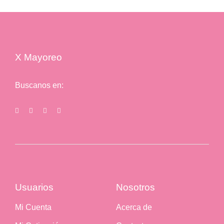
$22.00.
$17.49.
X Mayoreo
Buscanos en:
Usuarios
Nosotros
Mi Cuenta
Acerca de