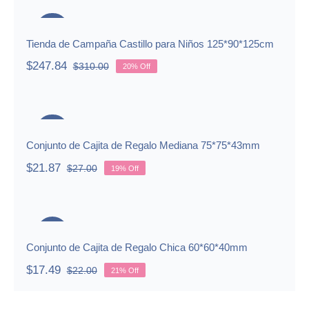
Tienda de Campaña Castillo para
$219.00.
$174.95.
Niños 125*90*125cm
-20%
Tienda de Campaña Castillo para Niños 125*90*125cm
$
247.84
$
310.00
20% Off
Original
Current
price
price
was:
is:
Conjunto de Cajita de Regalo
$310.00.
$247.84.
Mediana 75*75*43mm
-19%
Conjunto de Cajita de Regalo Mediana 75*75*43mm
$
21.87
$
27.00
19% Off
Original
Current
price
price
was:
is:
Conjunto de Cajita de Regalo Chica
$27.00.
$21.87.
60*60*40mm
-21%
Conjunto de Cajita de Regalo Chica 60*60*40mm
$
17.49
$
22.00
21% Off
Original
Current
price
price
was:
is: