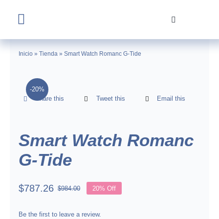
Skip
to
Toggle
content
Navigation
Home
Inicio
»
Tienda
»
Smart Watch Romanc G-Tide
Tienda
-20%
Share this
Tweet this
Email this
Nosotros
Contacto
Smart Watch Romanc
G-Tide
$
787.26
$
984.00
20% Off
Original
Current
price
price
was:
is:
Be the first to leave a review.