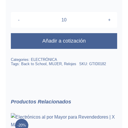
$984.00.
$787.26.
Smart
Watch
Romanc
Añadir a cotización
G-
Tide
Categories:
ELECTRÓNICA
cantidad
Tags:
Back to School
,
MUJER
,
Relojes
SKU:
GTID0182
Productos Relacionados
Barra De Luces De Noche
Inteligente
-20%