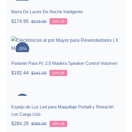
Barra De Luces De Noche Inteligente
$
174.95
$
219.00
20% Off
Original
Current
price
price
was:
is:
Parlante Para Pc 2.0 Madera
$219.00.
$174.95.
Speaker Control Volumen
-20%
Parlante Para Pc 2.0 Madera Speaker Control Volumen
$
192.44
$
241.00
20% Off
Original
Current
price
price
was:
is:
Espejo de Luz Led para Maquillaje
$241.00.
$192.44.
Portatil y Retractirl con Carga Usb
-20%
Espejo de Luz Led para Maquillaje Portatil y Retractirl
con Carga Usb
$
284.29
$
355.00
20% Off
Original
Current