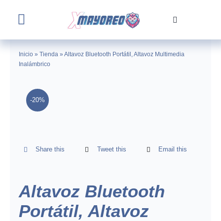
Skip
to
Toggle
content
Navigation
Home
Inicio
»
Tienda
»
Altavoz Bluetooth Portátil, Altavoz Multimedia
Inalámbrico
Tienda
-20%
Nosotros
Contacto
Share this
Tweet this
Email this
Altavoz Bluetooth
Portátil, Altavoz