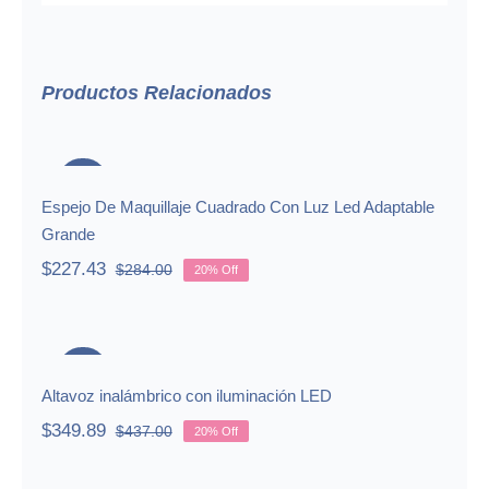
Productos Relacionados
Espejo De Maquillaje Cuadrado Con
Luz Led Adaptable Grande
-20%
Espejo De Maquillaje Cuadrado Con Luz Led Adaptable
Grande
$
227.43
$
284.00
20% Off
Original
Current
price
price
was:
is:
Altavoz inalámbrico con iluminación
$284.00.
$227.43.
LED
-20%
Altavoz inalámbrico con iluminación LED
$
349.89
$
437.00
20% Off
Original
Current
price
price
was:
is: