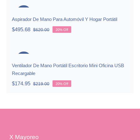
Aspirador De Mano Para Automóvil
$437.00.
$349.89.
Y Hogar Portátil
-20%
Aspirador De Mano Para Automóvil Y Hogar Portátil
$
495.68
$
620.00
20% Off
Original
Current
price
price
Ventilador De Mano Portátil
was:
is:
Escritorio Mini Oficina USB
$620.00.
$495.68.
Recargable
-20%
Ventilador De Mano Portátil Escritorio Mini Oficina USB
Recargable
$
174.95
$
219.00
20% Off
Original
Current
price
price
was:
is:
$219.00.
$174.95.
X Mayoreo