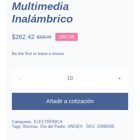
Multimedia
Inalámbrico
$
262.42
$
328.00
20% Off
Original
Current
price
price
was:
is:
Be the first to leave a review.
$328.00.
$262.42.
Altavoz
Bluetooth
Portátil,
Añadir a cotización
Altavoz
Multimedia
Categories:
ELECTRÓNICA
Inalámbrico
Tags:
Bocinas
,
Día del Padre
,
UNISEX
SKU:
IZ990269
cantidad