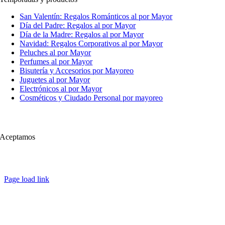
San Valentín: Regalos Románticos al por Mayor
Día del Padre: Regalos al por Mayor
Día de la Madre: Regalos al por Mayor
Navidad: Regalos Corporativos al por Mayor
Peluches al por Mayor
Perfumes al por Mayor
Bisutería y Accesorios por Mayoreo
Juguetes al por Mayor
Electrónicos al por Mayor
Cosméticos y Ciudado Personal por mayoreo
Aceptamos
Page load link