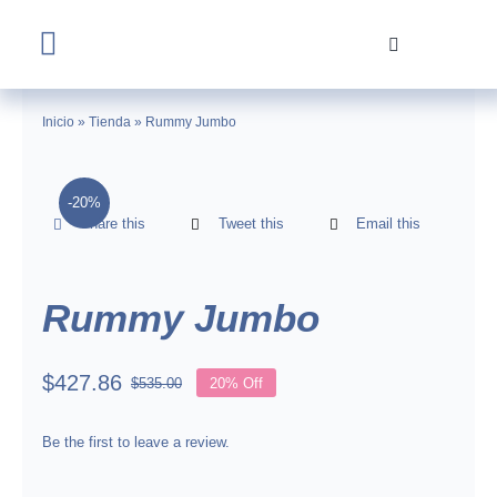
Skip
to
Toggle
content
Navigation
Home
Inicio
»
Tienda
»
Rummy Jumbo
Tienda
-20%
Share this
Tweet this
Email this
Nosotros
Contacto
Rummy Jumbo
$
427.86
$
535.00
20% Off
Original
Current
price
price
was:
is:
Be the first to leave a review.
$535.00.
$427.86.