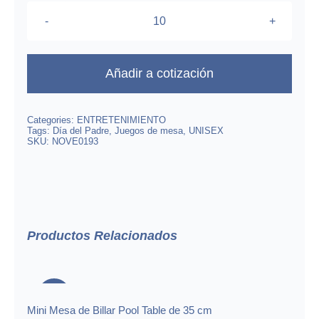
Rummy
Jumbo
cantidad
Añadir a cotización
Categories:
ENTRETENIMIENTO
Tags:
Día del Padre
,
Juegos de mesa
,
UNISEX
SKU:
NOVE0193
Productos Relacionados
Mini Mesa de Billar Pool Table de 35
cm
-20%
Mini Mesa de Billar Pool Table de 35 cm