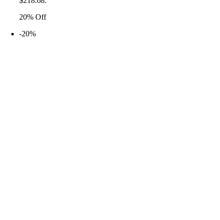
$218.68.
20% Off
-20%