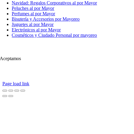
Navidad: Regalos Corporativos al por Mayor
Peluches al por Mayor
Perfumes al por Mayor
Bisutería y Accesorios por Mayoreo
Juguetes al por Mayor
Electrónicos al por Mayor
Cosméticos y Ciudado Personal por mayoreo
Aceptamos
Page load link