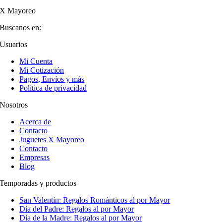
X Mayoreo
Buscanos en:
Usuarios
Mi Cuenta
Mi Cotización
Pagos, Envíos y más
Politica de privacidad
Nosotros
Acerca de
Contacto
Juguetes X Mayoreo
Contacto
Empresas
Blog
Temporadas y productos
San Valentín: Regalos Románticos al por Mayor
Día del Padre: Regalos al por Mayor
Día de la Madre: Regalos al por Mayor