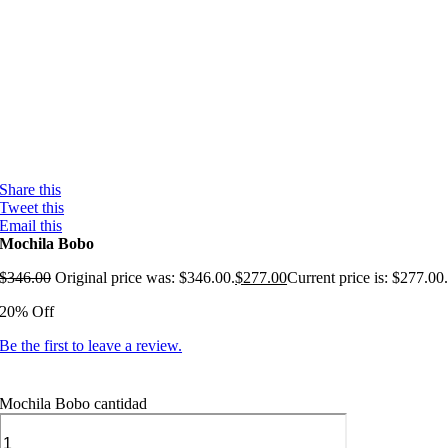
Share this
Tweet this
Email this
Mochila Bobo
$
346.00
Original price was: $346.00.
$
277.00
Current price is: $277.00
20% Off
Be the first to leave a review.
Mochila Bobo cantidad