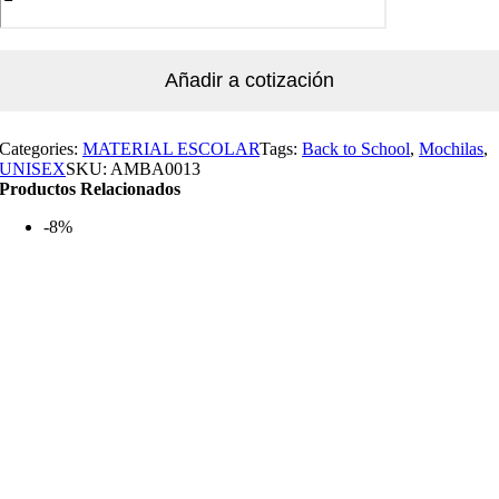
Añadir a cotización
Categories:
MATERIAL ESCOLAR
Tags:
Back to School
,
Mochilas
,
UNISEX
SKU:
AMBA0013
Productos Relacionados
-8%