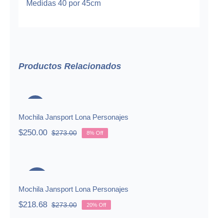
Medidas 40 por 45cm
Productos Relacionados
Mochila Jansport Lona Personajes
-8%
Mochila Jansport Lona Personajes
$
250.00
$
273.00
8% Off
Original
Current
price
price
was:
is:
Mochila Jansport Lona Personajes
$273.00.
$250.00.
-20%
Mochila Jansport Lona Personajes
$
218.68
$
273.00
20% Off
Original
Current