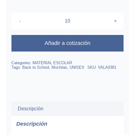
$219.00.
$174.95.
Mochila
Baolin
Estampado
Añadir a cotización
Unicornio
cantidad
Categories:
MATERIAL ESCOLAR
Tags:
Back to School
,
Mochilas
,
UNISEX
SKU:
VALA0381
Descripción
Descripción