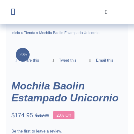
Skip
to
Toggle
content
Navigation
Home
Inicio
»
Tienda
»
Mochila Baolin Estampado Unicornio
Tienda
-20%
Share this
Tweet this
Email this
Nosotros
Contacto
Mochila Baolin
Estampado Unicornio
$
174.95
$
219.00
20% Off
Original
Current
price
price
was:
is:
Be the first to leave a review.