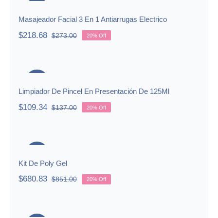
-20%
Masajeador Facial 3 En 1 Antiarrugas Electrico
$
218.68
$
273.00
20% Off
Original
Current
price
price
was:
is:
Limpiador De Pincel En
$273.00.
$218.68.
Presentación De 125Ml
-20%
Limpiador De Pincel En Presentación De 125Ml
$
109.34
$
137.00
20% Off
Original
Current
price
price
was:
is:
Kit De Poly Gel
$137.00.
$109.34.
-20%
Kit De Poly Gel
$
680.83
$
851.00
20% Off
Original
Current
price
price
was:
is:
Corta Tip
$851.00.
$680.83.