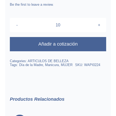
was:
is:
Be the first to leave a review.
$109.00.
$87.47.
Gel
Polish
Color
Añadir a cotización
Negro
Y
Categories:
ARTICULOS DE BELLEZA
Blanco
Tags:
Día de la Madre
,
Manicura
,
MUJER
SKU:
WAPI0224
C/U
cantidad
Productos Relacionados
Masajeador Facial 3 En 1
Antiarrugas Electrico