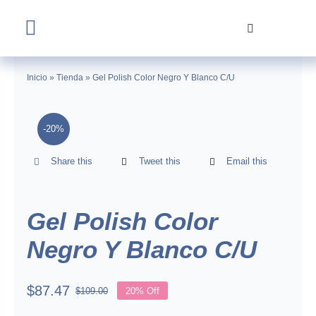
Skip
to
Toggle
content
Navigation
Home
Inicio
»
Tienda
»
Gel Polish Color Negro Y Blanco C/U
Tienda
-20%
Nosotros
Share this
Tweet this
Email this
Contacto
Gel Polish Color
Negro Y Blanco C/U
$
87.47
$
109.00
20% Off
Original
Current
price
price