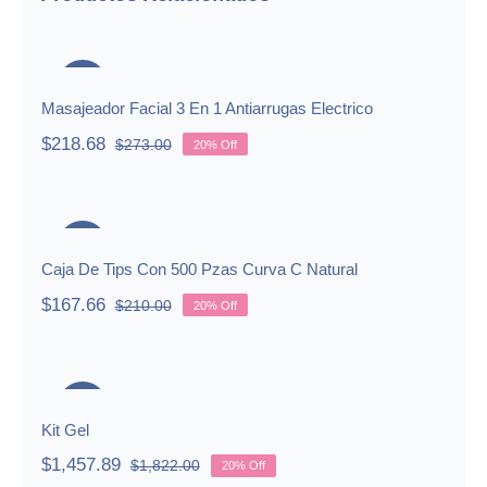
cantidad
Masajeador Facial 3 En 1
Antiarrugas Electrico
-20%
Masajeador Facial 3 En 1 Antiarrugas Electrico
$
218.68
$
273.00
20% Off
Original
Current
price
price
was:
is:
Caja De Tips Con 500 Pzas Curva C
$273.00.
$218.68.
Natural
-20%
Caja De Tips Con 500 Pzas Curva C Natural
$
167.66
$
210.00
20% Off
Original
Current
price
price
was:
is:
Kit Gel
$210.00.
$167.66.
-20%
Kit Gel
$
1,457.89
$
1,822.00
20% Off
Original
Current