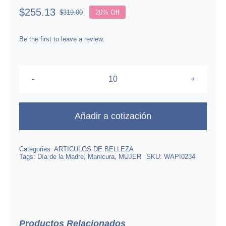
$
255.13
$
319.00
20% Off
Original
Current
price
price
was:
is:
Be the first to leave a review.
$319.00.
$255.13.
Gama
De
Base
Añadir a cotización
Ruber
Con
Categories:
ARTICULOS DE BELLEZA
5
Tags:
Día de la Madre
,
Manicura
,
MUJER
SKU:
WAPI0234
Tonos
Cover
Y
Un
Cristal
Productos Relacionados