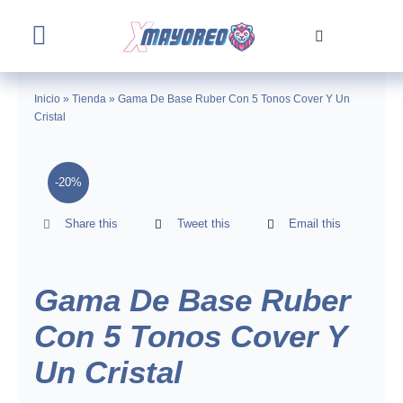
Skip
to
Toggle
content
Navigation
Home
Inicio
»
Tienda
»
Gama De Base Ruber Con 5 Tonos Cover Y Un
Cristal
Tienda
-20%
Nosotros
Share this
Tweet this
Email this
Contacto
Gama De Base Ruber
Con 5 Tonos Cover Y
Un Cristal