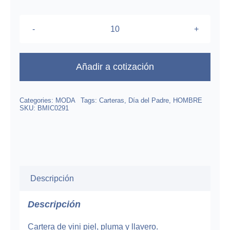
$182.00.
$145.79.
Set
Cartera
cantidad
Añadir a cotización
Categories:
MODA
Tags:
Carteras
,
Día del Padre
,
HOMBRE
SKU:
BMIC0291
Descripción
Descripción
Cartera de vini piel, pluma y llavero.