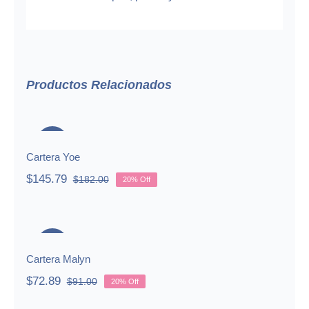
Productos Relacionados
Cartera Yoe
-20%
Cartera Yoe
$
145.79
$
182.00
20% Off
Original
Current
price
price
was:
is:
Cartera Malyn
$182.00.
$145.79.
-20%
Cartera Malyn
$
72.89
$
91.00
20% Off
Original
Current
price
price