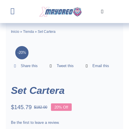
Skip
to
Toggle
content
Navigation
Home
Inicio
»
Tienda
»
Set Cartera
Tienda
-20%
Nosotros
Share this
Tweet this
Email this
Contacto
Set Cartera
$
145.79
$
182.00
20% Off
Original
Current
price
price
was:
is:
Be the first to leave a review.