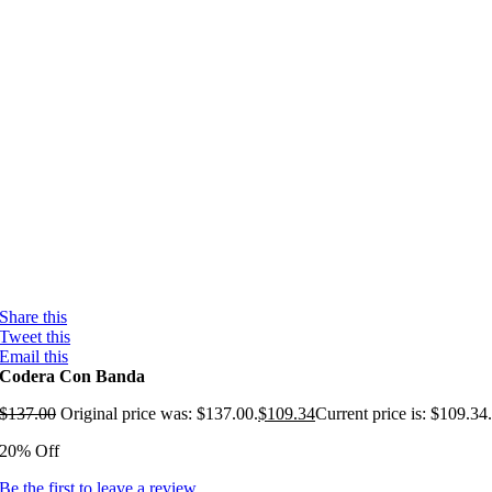
Share this
Tweet this
Email this
Codera Con Banda
$
137.00
Original price was: $137.00.
$
109.34
Current price is: $109.34
20% Off
Be the first to leave a review.