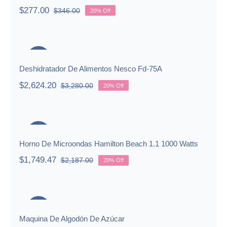
$
277.00
$
346.00
20% Off
Original
Current
price
price
was:
is:
Deshidratador De Alimentos Nesco
$346.00.
$277.00.
Fd-75A
-20%
Deshidratador De Alimentos Nesco Fd-75A
$
2,624.20
$
3,280.00
20% Off
Original
Current
price
price
was:
is:
Horno De Microondas Hamilton
$3,280.00.
$2,624.20.
Beach 1.1 1000 Watts
-20%
Horno De Microondas Hamilton Beach 1.1 1000 Watts
$
1,749.47
$
2,187.00
20% Off
Original
Current
price
price
was:
is:
Maquina De Algodón De Azúcar
$2,187.00.
$1,749.47.
-20%
Maquina De Algodón De Azúcar