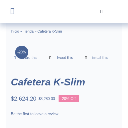
Skip
to
Toggle
content
Navigation
Home
Inicio
»
Tienda
»
Cafetera K-Slim
Tienda
-20%
Share this
Tweet this
Email this
Nosotros
Contacto
Cafetera K-Slim
$
2,624.20
$
3,280.00
20% Off
Original
Current
price
price
was:
is:
Be the first to leave a review.
$3,280.00.
$2,624.20.