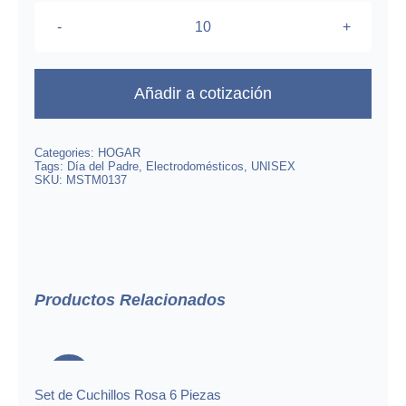
Cafetera
K-
Slim
Añadir a cotización
cantidad
Categories:
HOGAR
Tags:
Día del Padre
,
Electrodomésticos
,
UNISEX
SKU:
MSTM0137
Productos Relacionados
Set de Cuchillos Rosa 6 Piezas
-20%
Set de Cuchillos Rosa 6 Piezas