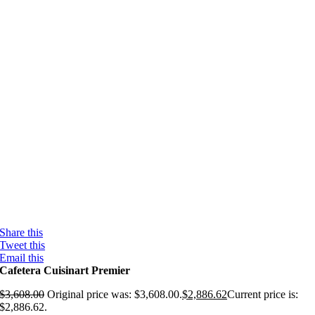
Share this
Tweet this
Email this
Cafetera Cuisinart Premier
$
3,608.00
Original price was: $3,608.00.
$
2,886.62
Current price is:
$2,886.62.