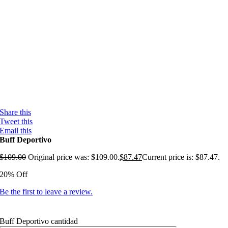
Share this
Tweet this
Email this
Buff Deportivo
$
109.00
Original price was: $109.00.
$
87.47
Current price is: $87.47.
20% Off
Be the first to leave a review.
Buff Deportivo cantidad