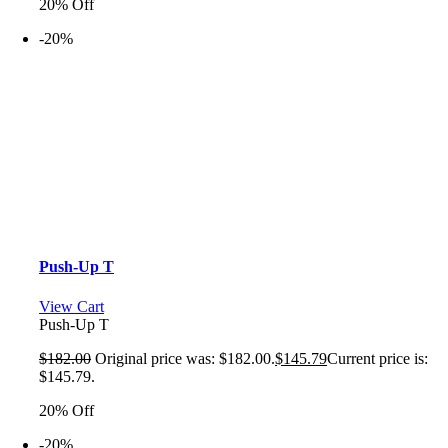
20% Off
-20%
Push-Up T
View Cart
Push-Up T
$
182.00
Original price was: $182.00.
$
145.79
Current price is:
$145.79.
20% Off
-20%