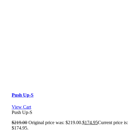
Push Up-S
View Cart
Push Up-S
$
219.00
Original price was: $219.00.
$
174.95
Current price is:
$174.95.