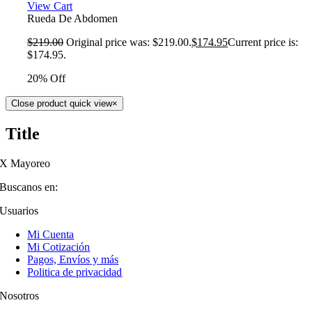
View Cart
Rueda De Abdomen
$
219.00
Original price was: $219.00.
$
174.95
Current price is:
$174.95.
20% Off
Close product quick view
×
Title
X Mayoreo
Buscanos en:
Usuarios
Mi Cuenta
Mi Cotización
Pagos, Envíos y más
Politica de privacidad
Nosotros