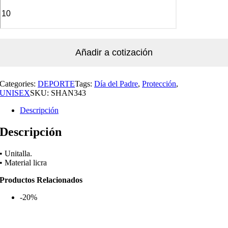
Añadir a cotización
Categories:
DEPORTE
Tags:
Día del Padre
,
Protección
,
UNISEX
SKU:
SHAN343
Descripción
Descripción
• Unitalla.
• Material licra
Productos Relacionados
-20%